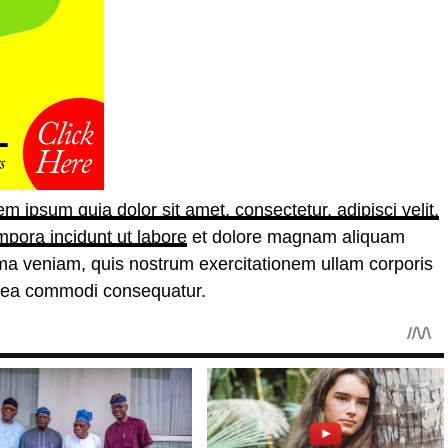
 ipsum quia dolor sit amet, consectetur, adipisci velit,
mpora incidunt ut labore
et dolore magnam aliquam
ma veniam, quis nostrum exercitationem ullam corporis
ex ea commodi consequatur.