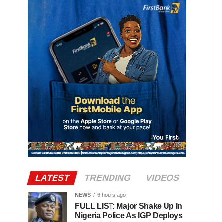
LATEST
TRENDING
VIDEOS
NEWS
6 hours ago
FULL LIST: Major Shake Up In
Nigeria Police As IGP Deploys