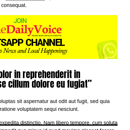
o consequat.
olor in reprehenderit in
se cillum dolore eu fugiat”
ptas sit aspernatur aut odit aut fugit, sed quia
ratione voluptatem sequi nesciunt.
expedita distinctio. Nam libero tempore, cum soluta