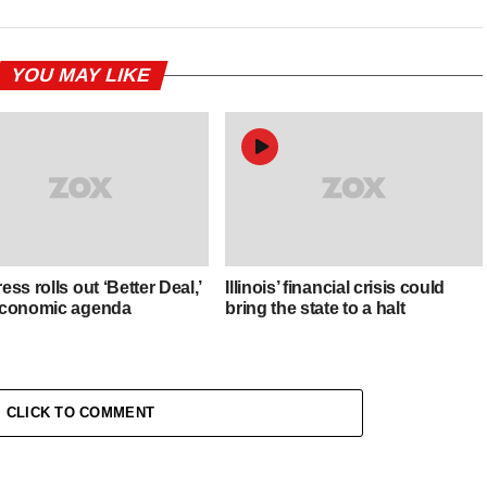
YOU MAY LIKE
ss rolls out ‘Better Deal,’
Illinois’ financial crisis could
conomic agenda
bring the state to a halt
CLICK TO COMMENT