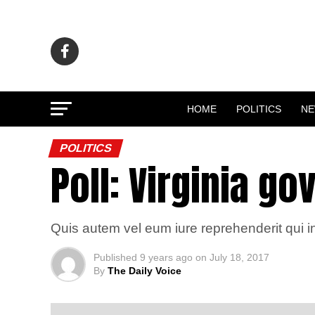
HOME
POLITICS
N
POLITICS
Poll: Virginia go
Quis autem vel eum iure reprehenderit qui in
Published
9 years ago
on
July 18, 2017
By
The Daily Voice