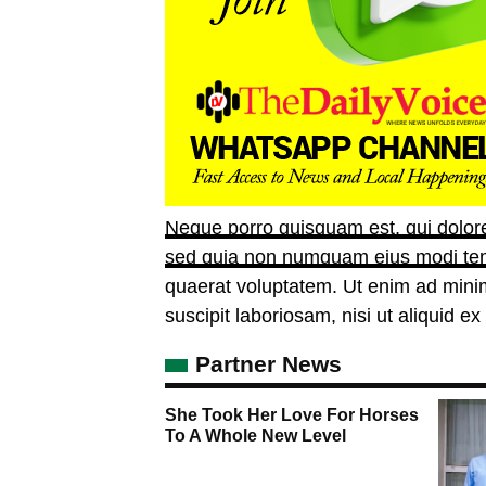
Neque porro quisquam est, qui dolorem
sed quia non numquam eius
modi te
quaerat voluptatem. Ut enim ad mini
suscipit laboriosam, nisi ut aliquid 