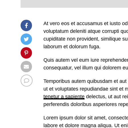
At vero eos et accusamus et iusto od
voluptatum deleniti atque corrupti q
cupiditate non provident, similique sun
laborum et dolorum fuga.
Quis autem vel eum iure reprehenderit
consequatur, vel illum qui dolorem eu
Temporibus autem quibusdam et aut of
ut et voluptates repudiandae sint et
tenetur a sapiente
delectus, ut aut re
perferendis doloribus asperiores repel
Lorem ipsum dolor sit amet, consectet
labore et dolore magna aliqua. Ut e