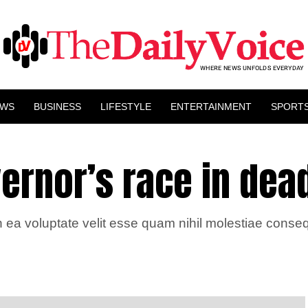
EWS
BUSINESS
LIFESTYLE
ENTERTAINMENT
SPORT
vernor’s race in dea
 ea voluptate velit esse quam nihil molestiae consequ