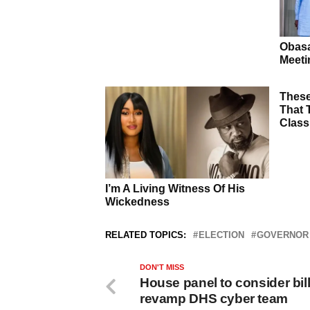
RELATED TOPICS:
ELECTION
GOVERNOR
DON'T MISS
House panel to consider bill
revamp DHS cyber team