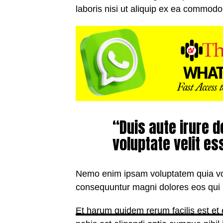
laboris nisi ut aliquip ex ea commod
“Duis aute irure d
voluptate velit es
Nemo enim ipsam voluptatem quia volu
consequuntur magni dolores eos qui 
Et harum quidem rerum facilis est et 