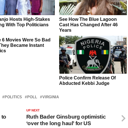
POLITICS
POLL
VIRGINIA
UP NEXT
 to
Ruth Bader Ginsburg optimistic
‘over the long haul’ for US