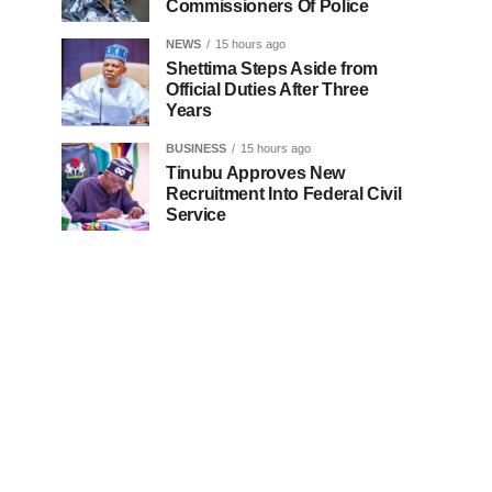
Commissioners Of Police
NEWS
15 hours ago
Shettima Steps Aside from
Official Duties After Three
Years
BUSINESS
15 hours ago
Tinubu Approves New
Recruitment Into Federal Civil
Service