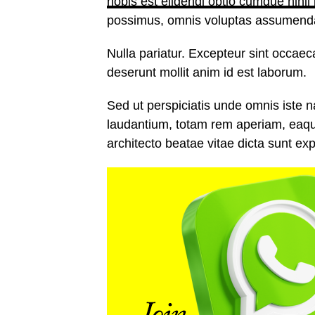
nobis est eligendi optio cumque
nihil
possimus, omnis voluptas assumenda 
Nulla pariatur. Excepteur sint occaeca
deserunt mollit anim id est laborum.
Sed ut perspiciatis unde omnis iste 
laudantium, totam rem aperiam, eaque 
architecto beatae vitae dicta sunt exp