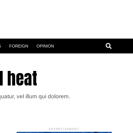
S
FOREIGN
OPINION
d heat
atur, vel illum qui dolorem.
ADVERTISEMENT