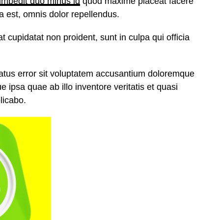
 impedit quo minus id
quod maxime placeat facere
est, omnis dolor repellendus.
t cupidatat non proident, sunt in culpa qui officia
natus error sit voluptatem accusantium doloremque
ipsa quae ab illo inventore veritatis et quasi
licabo.