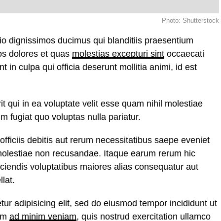
Photo: Shutterstock
io dignissimos ducimus qui blanditiis praesentium
uos dolores et quas
molestias excepturi sint
occaecati
t in culpa qui officia deserunt mollitia animi, id est
 qui in ea voluptate velit esse quam nihil molestiae
m fugiat quo voluptas nulla pariatur.
ficiis debitis aut rerum necessitatibus saepe eveniet
 molestiae non recusandae. Itaque earum rerum hic
iciendis voluptatibus maiores alias consequatur aut
lat.
ur adipisicing elit, sed do eiusmod tempor incididunt ut
nim
ad minim veniam
, quis nostrud exercitation ullamco